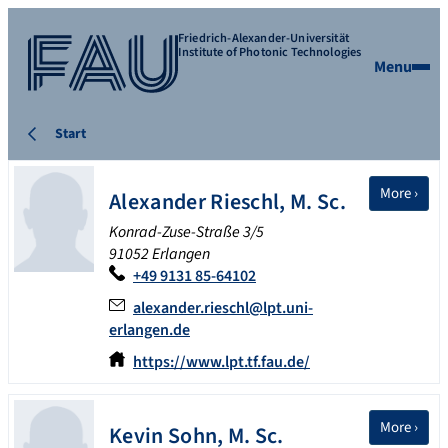
Friedrich-Alexander-Universität
Institute of Photonic Technologies
Menu
Start
More ›
Alexander
Rieschl
,
M. Sc.
Konrad-Zuse-Straße 3/5
91052 Erlangen
+49 9131 85-64102
alexander.rieschl@lpt.uni-
erlangen.de
https://www.lpt.tf.fau.de/
More ›
Kevin
Sohn
,
M. Sc.